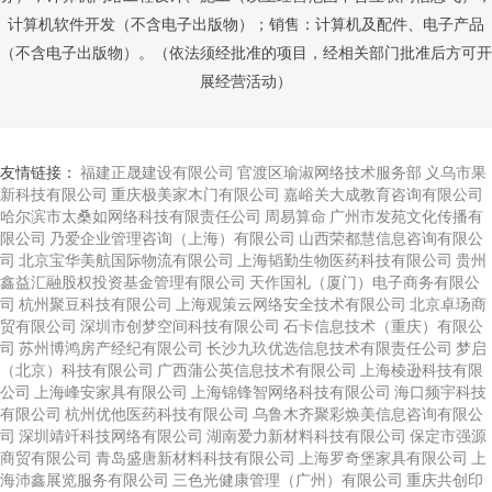
计算机软件开发（不含电子出版物）；销售：计算机及配件、电子产品
（不含电子出版物）。（依法须经批准的项目，经相关部门批准后方可开
展经营活动）
友情链接：
福建正晟建设有限公司
官渡区瑜淑网络技术服务部
义乌市果
新科技有限公司
重庆极美家木门有限公司
嘉峪关大成教育咨询有限公司
哈尔滨市太桑如网络科技有限责任公司
周易算命
广州市发苑文化传播有
限公司
乃爱企业管理咨询（上海）有限公司
山西荣都慧信息咨询有限公
司
北京宝华美航国际物流有限公司
上海韬勤生物医药科技有限公司
贵州
鑫益汇融股权投资基金管理有限公司
天作国礼（厦门）电子商务有限公
司
杭州聚豆科技有限公司
上海观策云网络安全技术有限公司
北京卓玚商
贸有限公司
深圳市创梦空间科技有限公司
石卡信息技术（重庆）有限公
司
苏州博鸿房产经纪有限公司
长沙九玖优选信息技术有限责任公司
梦启
（北京）科技有限公司
广西蒲公英信息技术有限公司
上海棱逊科技有限
公司
上海峰安家具有限公司
上海锦锋智网络科技有限公司
海口频宇科技
有限公司
杭州优他医药科技有限公司
乌鲁木齐聚彩焕美信息咨询有限公
司
深圳靖竏科技网络有限公司
湖南爱力新材料科技有限公司
保定市强源
商贸有限公司
青岛盛唐新材料科技有限公司
上海罗奇堡家具有限公司
上
海沛鑫展览服务有限公司
三色光健康管理（广州）有限公司
重庆共创印